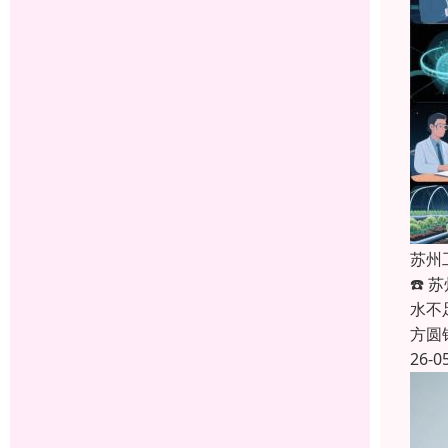
苏州
☎️
水不
方圆
26-0