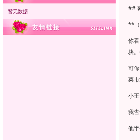
##
暂无数据
**
你看
块。
可你
菜市
小王
我告
他半