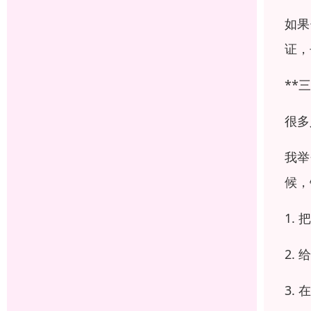
如果
证，
**
很多
我举
候，
1.
2.
3.