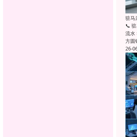
驻马
📞
流水
方圆
26-0