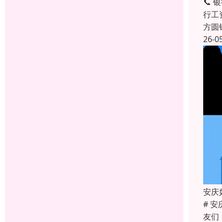
📞
行工
方圆
26-0
安庆
# 
友们