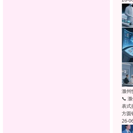
滁州
📞
表式操
方圆
26-0