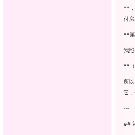
**
付房
**
我照
**
所以
它，
---
##