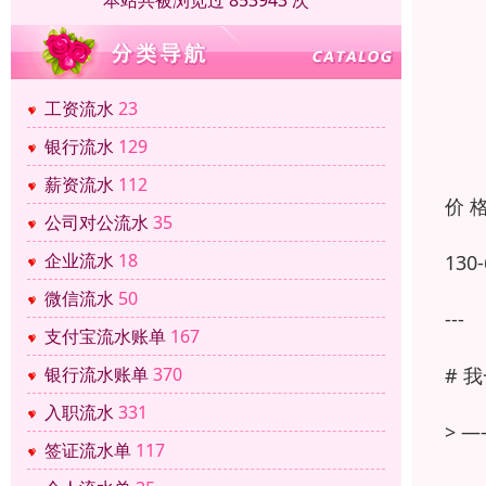
本站共被浏览过 853943 次
工资流水
23
银行流水
129
薪资流水
112
价 
公司对公流水
35
企业流水
18
13
微信流水
50
---
支付宝流水账单
167
# 
银行流水账单
370
入职流水
331
> 
签证流水单
117