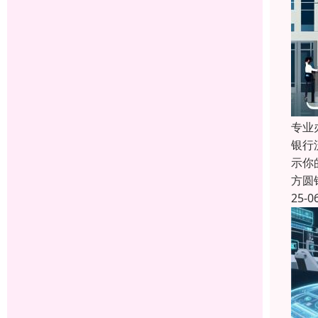
专业
银行
示你
方圆
25-0