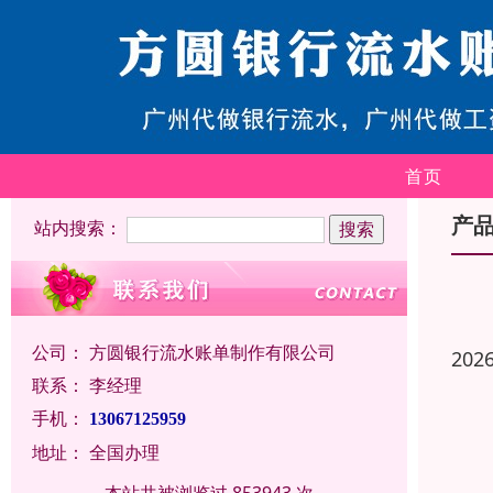
首页
产
站内搜索：
公司：
方圆银行流水账单制作有限公司
202
联系：
李经理
手机：
13067125959
地址：
全国办理