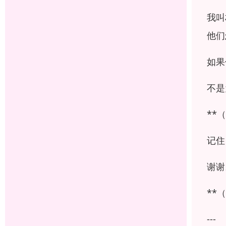
我叫
他们
如果
不是
**
记住
谢谢
**
---