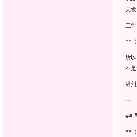
天发
三年
**
所以
不是
温州
---
##
**