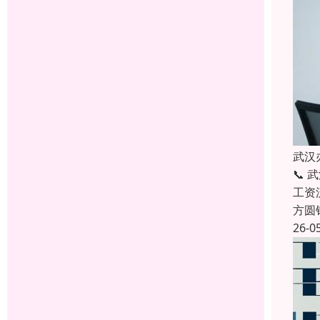
武汉
📞
工资
方圆
26-0