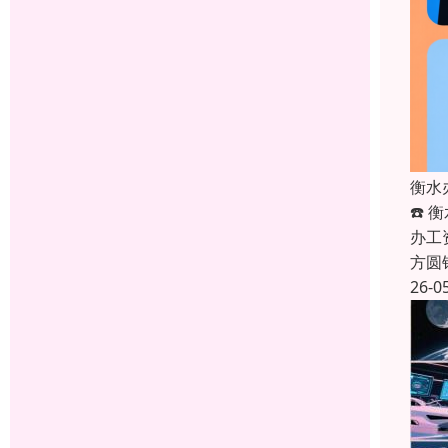
衡水
☎️ 
办工
方圆
26-0