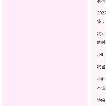
看出
20
镜，
我回
的时
小叶
我当
小叶
不懂
他给