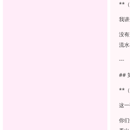
**
我讲
没有
流水
---
##
**
这一
你们