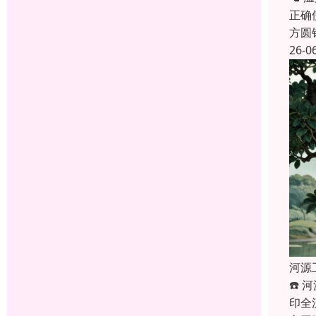
正确
方圆
26-0
河源
☎️
印全