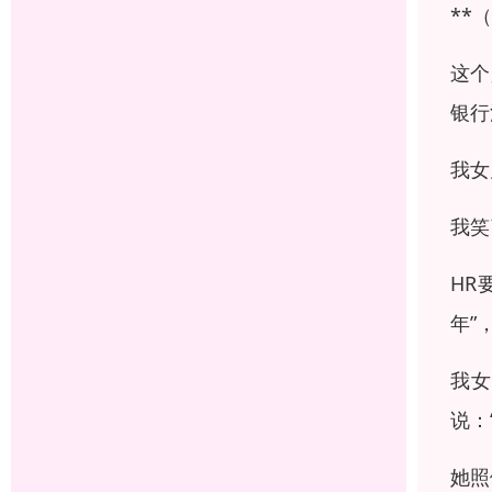
**
这个
银行
我女
我笑
HR
年”
我女
说：
她照