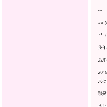
---
##
**
我年
后来
20
只批
那是
从那