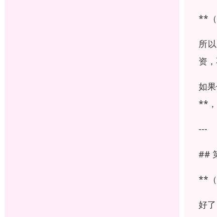
**
所以
资，
如果
**
---
##
**
好了