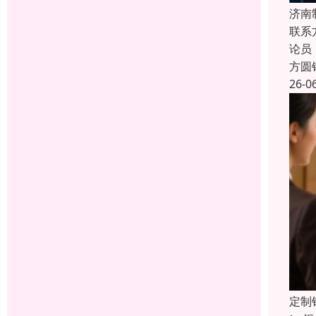
济南
联系
论员
方圆
26-0
定制