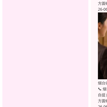
方圆
26-0
烟台
📞
自提
方圆
26-0