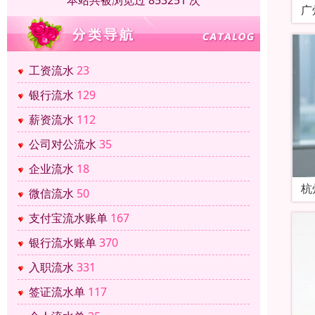
本站共被浏览过 853251 次
广
工资流水
23
银行流水
129
薪资流水
112
公司对公流水
35
企业流水
18
杭
微信流水
50
支付宝流水账单
167
银行流水账单
370
入职流水
331
签证流水单
117