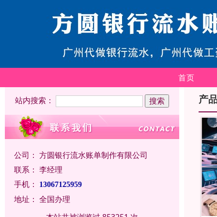
首页
产
站内搜索：
公司：
方圆银行流水账单制作有限公司
联系：
李经理
手机：
13067125959
地址：
全国办理