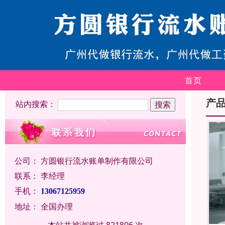
首页
产
站内搜索：
公司：
方圆银行流水账单制作有限公司
联系：
李经理
手机：
13067125959
地址：
全国办理