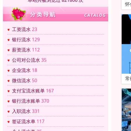
本站共被浏览过 821806 次
怀
工资流水
23
银行流水
129
薪资流水
112
公司对公流水
35
企业流水
18
常
微信流水
50
支付宝流水账单
167
银行流水账单
370
入职流水
331
签证流水单
117