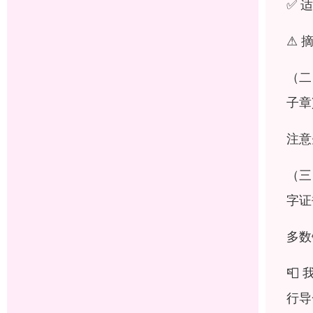
✅ 
⚠ 
（二
子章)
注意
（三
字证
多数
📮
行导