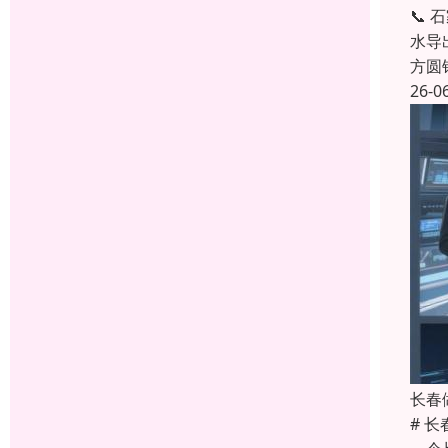
📞
水导
方圆
26-0
长春
# 