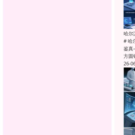
哈尔
# 
鉴真
方圆
26-0