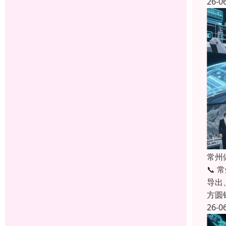
26-0
常州
📞
导出
方圆
26-0