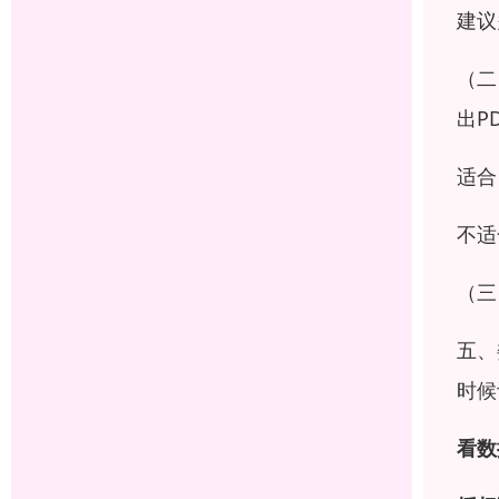
建议
（二
出P
适合
不适
（三
五、
时候
看数