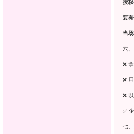
授权
要有
当场
六、
❌ 
❌ 
❌ 
✅ 
七、