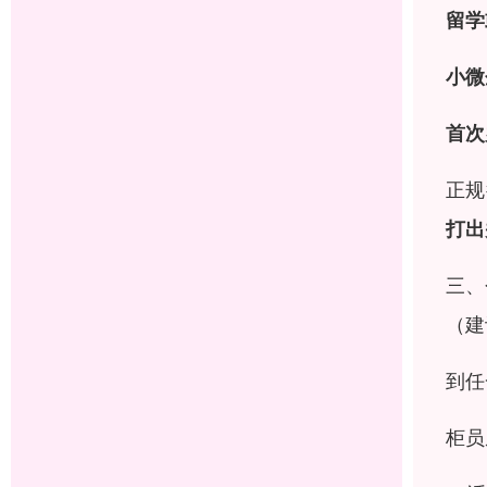
留学
小微
首次
正规
打出
三、
（建
到任
柜员