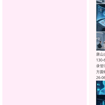
唐山
13
录管
方圆
26-0