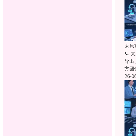
太原
📞
导出
方圆
26-0