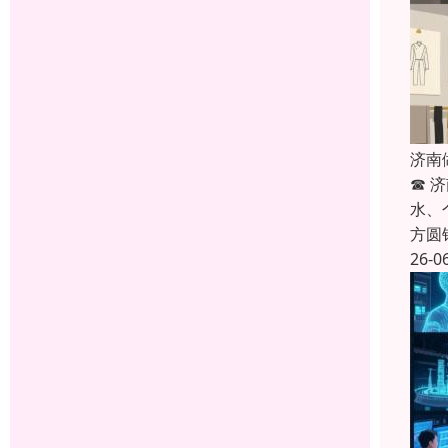
济南
☎ 
水、
方圆
26-0