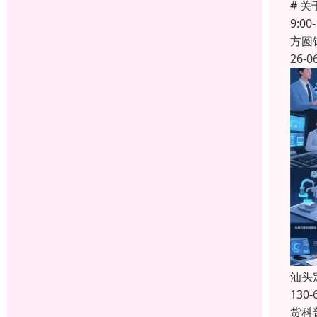
# 
9:0
方圆
26-0
汕头
13
货科