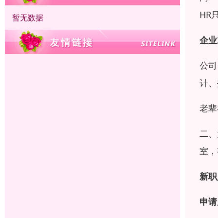
HR
暂无数据
企业
公司
计、
老辈
二、
室，
新职
申请