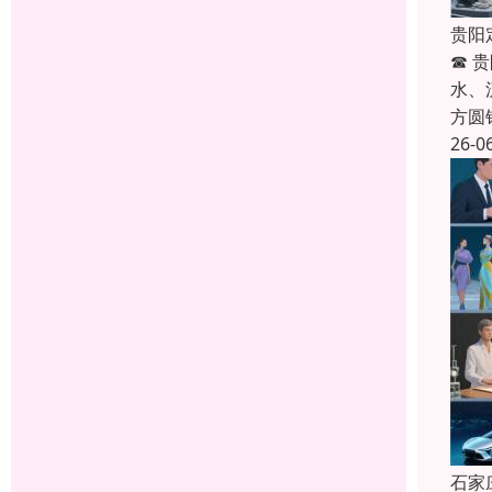
贵阳
☎ 
水、
方圆
26-0
石家