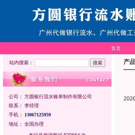
首页
产
站内搜索：
公司：
方圆银行流水账单制作有限公司
202
联系：
李经理
手机：
13067125959
地址：
全国办理