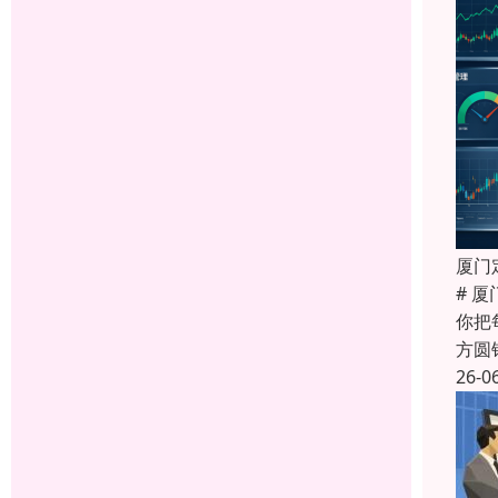
厦门
# 
你把
方圆
26-0