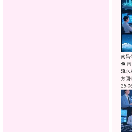
南昌
☎ 
流水
方圆
26-0