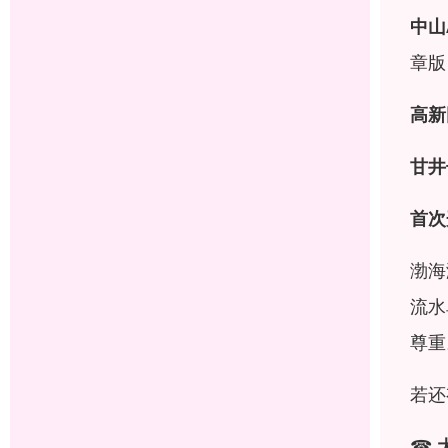
中山
章版
高新
甘井
首次
渤海
流水
尊重
若还
☎