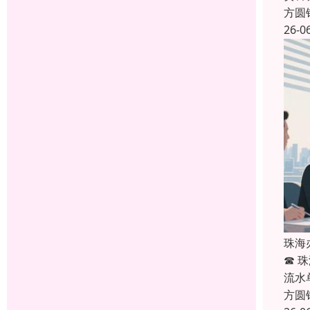
方圆
26-0
珠海
☎ 
流水
方圆