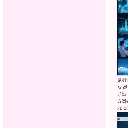
昆明
📞
导出
方圆
26-0