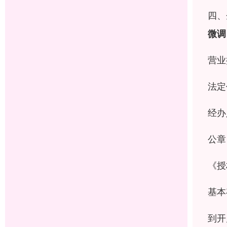
四、
微调
营业
法定
经办
公章
《授
基本
到开