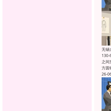
无锡
13
之间
方圆
26-0