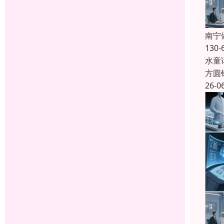
南宁
13
水童
方圆
26-0