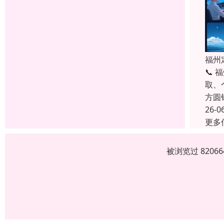
福州
📞
取、
方圆
26-0
更多
被浏览过 820