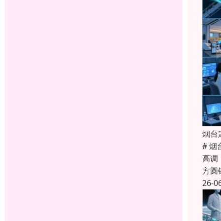
烟台
# 
高调
方圆
26-0