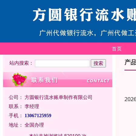
首页
产
站内搜索：
公司：
方圆银行流水账单制作有限公司
202
联系：
李经理
手机：
13067125959
地址：
全国办理