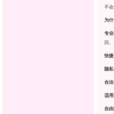
不会
为什
专业
回。
快捷
隐私
合法
适用
自由