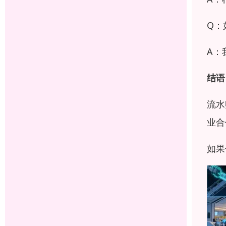
Q：
A：
结语
流水
业合
如果