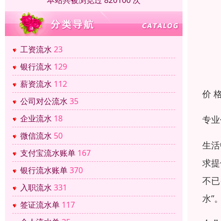
本站共被浏览过 820100 次
工资流水
23
银行流水
129
薪资流水
112
价 
公司对公流水
35
企业流水
18
专业
微信流水
50
生活
支付宝流水账单
167
求提
银行流水账单
370
不已
入职流水
331
水”
签证流水单
117