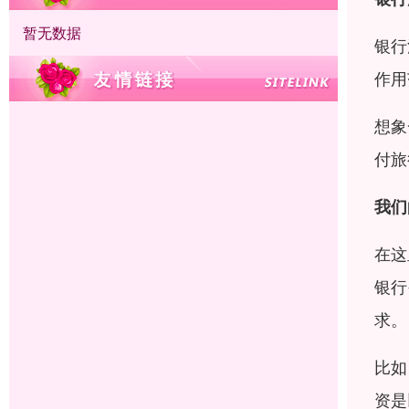
暂无数据
银行
作用
想象
付旅
我们
在这
银行
求。
比如
资是