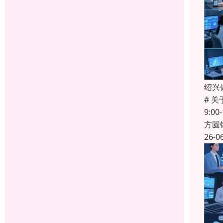
绍兴
# 
9:0
方圆
26-0